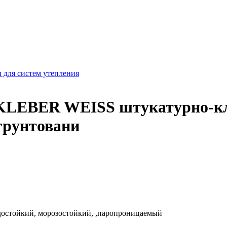
 для систем утепления
BER WEISS штукатурно-кле
грунтовани
достойкий, морозостойкий, ,паропроницаемый