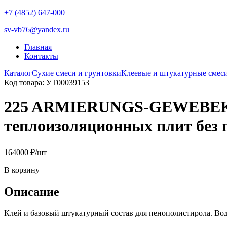
+7 (4852) 647-000
sv-vb76@yandex.ru
Главная
Контакты
Каталог
Сухие смеси и грунтовки
Клеевые и штукатурные смеси
Код товара: УТ00039153
225 ARMIERUNGS-GEWEBEKLE
теплоизоляционных плит без 
1640
00
₽
/шт
В корзину
Описание
Клей и базовый штукатурный состав для пенополистирола. Во