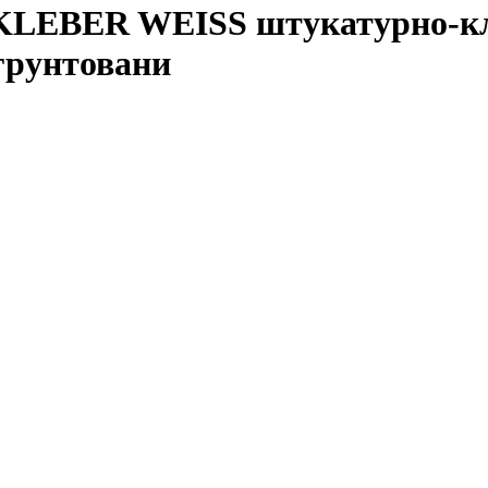
BER WEISS штукатурно-кле
грунтовани