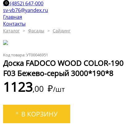
+7 (4852) 647-000
sv-vb76@yandex.ru
Главная
Контакты
Каталог
Фасады
Сайдинг
Код товара: УТ00046951
Доска FADOCO WOOD COLOR-190
F03 Бежево-серый 3000*190*8
1123
₽
00
/шт
В КОРЗИНУ