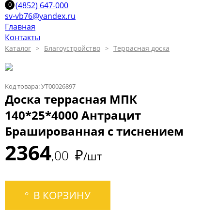
+7 (4852) 647-000
sv-vb76@yandex.ru
Главная
Контакты
Каталог
Благоустройство
Террасная доска
Код товара: УТ00026897
Доска террасная МПК
140*25*4000 Антрацит
Брашированная с тиснением
2364
₽
00
/шт
В КОРЗИНУ