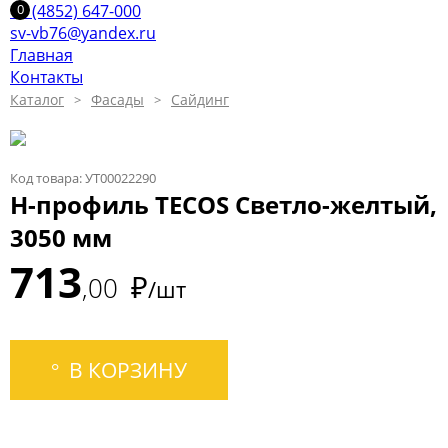
+7 (4852) 647-000
sv-vb76@yandex.ru
Главная
Контакты
Каталог
Фасады
Сайдинг
Код товара: УТ00022290
H-профиль TECOS Светло-желтый,
3050 мм
713
₽
00
/шт
В КОРЗИНУ