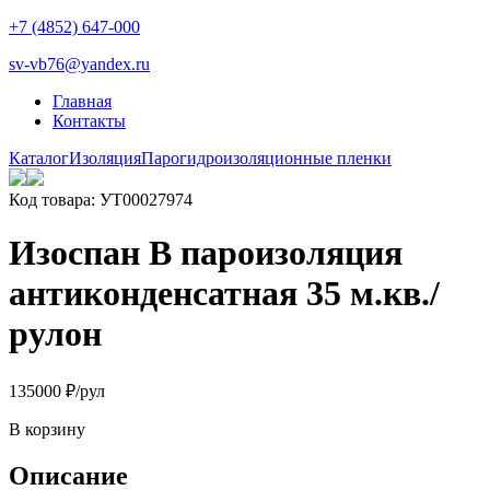
+7 (4852) 647-000
sv-vb76@yandex.ru
Главная
Контакты
Каталог
Изоляция
Парогидроизоляционные пленки
Код товара: УТ00027974
Изоспан B пароизоляция
антиконденсатная 35 м.кв./
рулон
1350
00
₽
/рул
В корзину
Описание