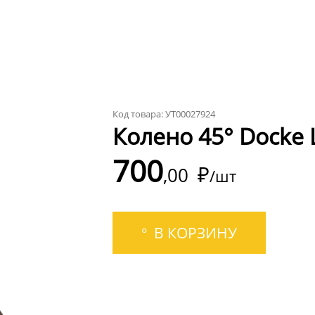
Код товара: УТ00027924
Колено 45° Docke
700
₽
00
/шт
В КОРЗИНУ