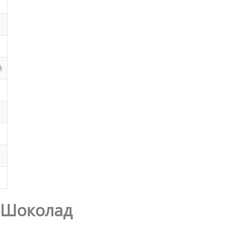
й
X Шоколад