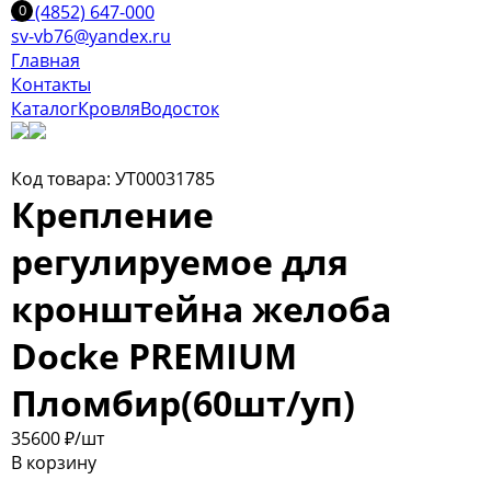
+7 (4852) 647-000
sv-vb76@yandex.ru
Главная
Контакты
Каталог
Кровля
Водосток
Код товара: УТ00031785
Крепление
регулируемое для
кронштейна желоба
Docke PREMIUM
Пломбир(60шт/уп)
356
00
₽
/шт
В корзину