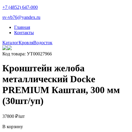
+7 (4852) 647-000
sv-vb76@yandex.ru
Главная
Контакты
Каталог
Кровля
Водосток
Код товара: УТ00027966
Кронштейн желоба
металлический Docke
PREMIUM Каштан, 300 мм
(30шт/уп)
378
00
₽
/шт
В корзину