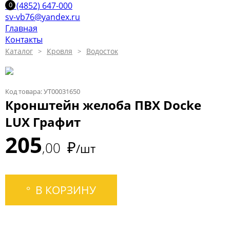
+7 (4852) 647-000
sv-vb76@yandex.ru
Главная
Контакты
Каталог
Кровля
Водосток
Код товара: УТ00031650
Кронштейн желоба ПВХ Docke
LUX Графит
205
₽
00
/шт
В КОРЗИНУ