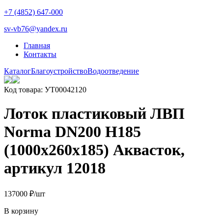
+7 (4852) 647-000
sv-vb76@yandex.ru
Главная
Контакты
Каталог
Благоустройство
Водоотведение
Код товара: УТ00042120
Лоток пластиковый ЛВП
Norma DN200 H185
(1000x260x185) Аквасток,
артикул 12018
1370
00
₽
/шт
В корзину