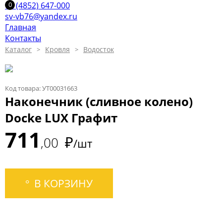
+7 (4852) 647-000
sv-vb76@yandex.ru
Главная
Контакты
Каталог
Кровля
Водосток
Код товара: УТ00031663
Наконечник (сливное колено)
Docke LUX Графит
711
₽
00
/шт
В КОРЗИНУ