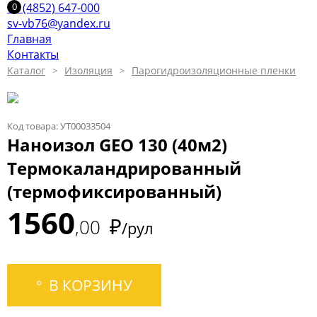
+7 (4852) 647-000
sv-vb76@yandex.ru
Главная
Контакты
Каталог
Изоляция
Парогидроизоляционные пленки
Код товара: УТ00033504
Наноизол GEO 130 (40м2)
Термокаландрированный
(термофиксированный)
1560
₽
00
/рул
В КОРЗИНУ