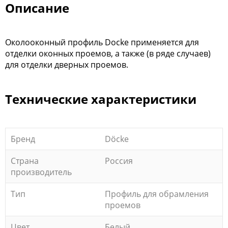
Описание
Околооконный профиль Docke применяется для
отделки оконных проемов, а также (в ряде случаев)
для отделки дверных проемов.
Технические характеристики
Бренд
Döcke
Страна
Россия
производитель
Тип
Профиль для обрамления
проемов
Цвет
Белый