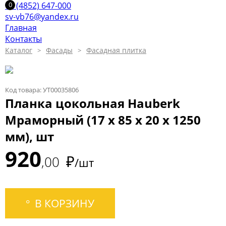
+7 (4852) 647-000
sv-vb76@yandex.ru
Главная
Контакты
Каталог
Фасады
Фасадная плитка
Код товара: УТ00035806
Планка цокольная Hauberk
Мраморный (17 х 85 х 20 х 1250
мм), шт
920
₽
00
/шт
В КОРЗИНУ