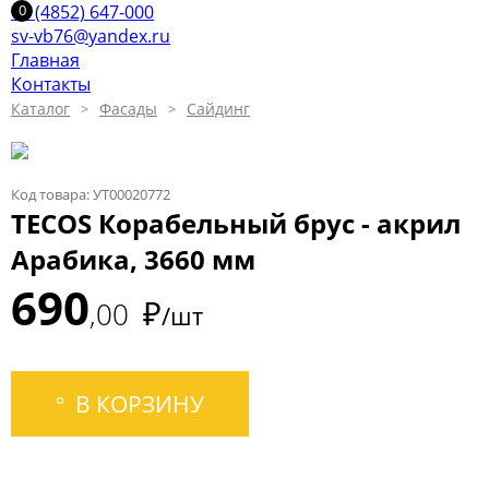
+7 (4852) 647-000
sv-vb76@yandex.ru
Главная
Контакты
Каталог
Фасады
Сайдинг
Код товара: УТ00020772
TECOS Корабельный брус - акрил
Арабика, 3660 мм
690
₽
00
/шт
В КОРЗИНУ