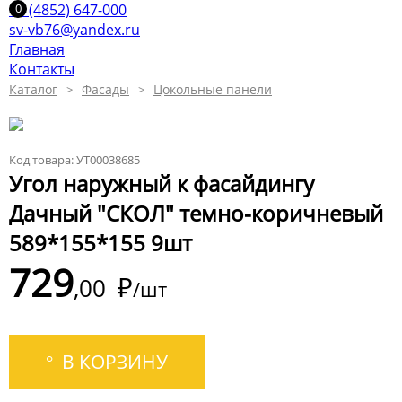
+7 (4852) 647-000
sv-vb76@yandex.ru
Главная
Контакты
Каталог
Фасады
Цокольные панели
Код товара: УТ00038685
Угол наружный к фасайдингу
Дачный "СКОЛ" темно-коричневый
589*155*155 9шт
729
₽
00
/шт
В КОРЗИНУ