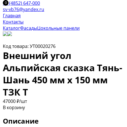
+7 (4852) 647-000
sv-vb76@yandex.ru
Главная
Контакты
Каталог
Фасады
Цокольные панели
Код товара: УТ00020276
Внешний угол
Альпийская сказка Тянь-
Шань 450 мм х 150 мм
ТЗК Т
470
00
₽
/шт
В корзину
Описание